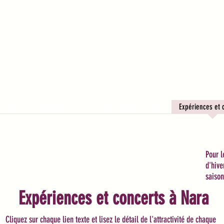
tionale des impôts enregistrée sous le numéro 2150005008864. Opérateur de terrain
é dans la préfecture de Nara n° 08.
Nara Wellness Tourism
​奈良
健康休閒體驗之旅
ire Nara!
Beauté Naturelle
Voyage ferme à la table
Expériences et 
Pour l
d'hive
saison
Expériences et concerts à Nara
Cliquez sur chaque lien texte et lisez le détail de l'attractivité de chaque