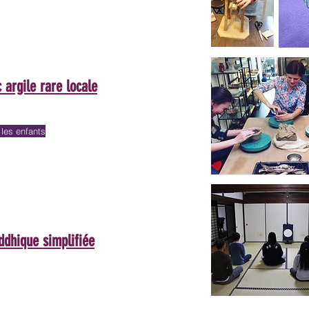
 argile rare locale
es enfants
dhique simplifiée