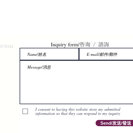
Inquiry form/
咨询 / 諮詢
協会
I consent to having this website store my submitted
information so that they can respond to my inquiry
Send/发送/發送