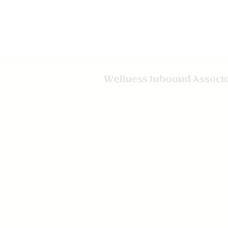
一般社団法人ウェルネスインバウンド
1,Shibatsukinukecho,Nara-shi,Nara-ken,Japon
politique de
confidentialité
À propos de
nous