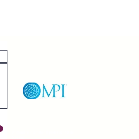
Un membre international professionnel de
Meeting