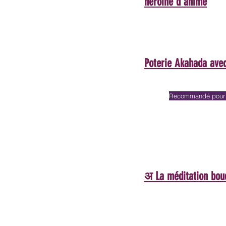
héroïne d'anime
Poterie Akahada avec
Recommandé pour l
अ La méditation boud