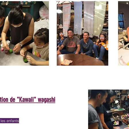
ation de "Kawaii" wagashi
es enfants