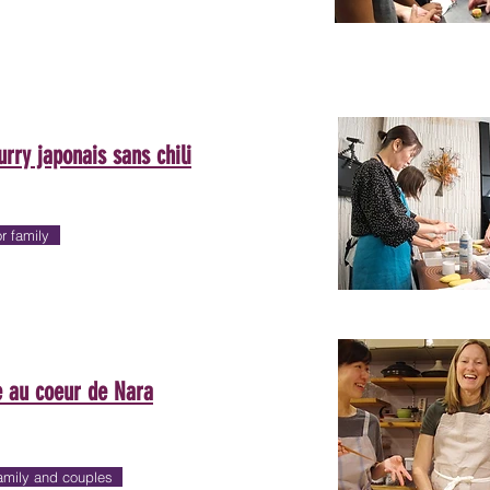
rry japonais sans chili
 family
 au coeur de Nara
mily and couples