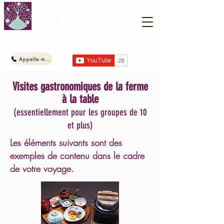
Nara Wellness Tourism
​奈良
健康休閒體驗之旅
Agence nationale des impôts enregistrée sous le numéro
2150005008864
. Opérateur de
terrains de voyage enregistré dans la préfecture de Nara n° 08.
Appelle maintenant
Visites gastronomiques de la ferme
à la table
(essentiellement pour les groupes de 10
et plus)
Les éléments suivants sont des
exemples de contenu dans le cadre
de votre voyage.